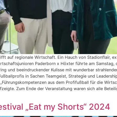
rifft auf regionale Wirtschaft. Ein Hauch von Stadionflair, 
schaftsjunioren Paderborn x Höxter führte am Samstag, de
ng und beeindruckender Kulisse mit wunderbar strahlendem
ußballprofis in Sachen Teamgeist, Strategie und Leadersh
Führungskompetenzen aus dem Profifußball für die Wirtsch
eigte. Zum Ende der Veranstaltung waren sich alle Beteilig
estival „Eat my Shorts“ 2024