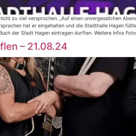
nicht zu viel versprochen. „Auf einen unvergesslichen Aben
rsprechen hat er eingehalten und die Stadthalle Hagen füll
Buch der Stadt Hagen eintragen durften. Weitere Infos Foto
flen – 21.08.24