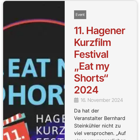
Event
11. Hagener
Kurzfilm
Festival
„Eat my
Shorts“
2024
16. November 2024
Da hat der
Veranstalter Bernhard
Steinkühler nicht zu
viel versprochen. „Auf