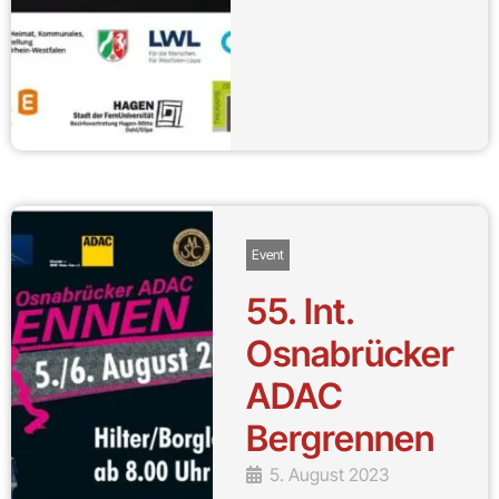
Event
55. Int.
Osnabrücker
ADAC
Bergrennen
5. August 2023