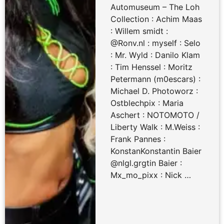
Automuseum – The Loh
Collection : Achim Maas
: Willem smidt :
@Ronv.nl : myself : Selo
: Mr. Wyld : Danilo Klam
: Tim Henssel : Moritz
Petermann (m0escars) :
Michael D. Photoworz :
Ostblechpix : Maria
Aschert : NOTOMOTO /
Liberty Walk : M.Weiss :
Frank Pannes :
KonstanKonstantin Baier
@nlgl.grgtin Baier :
Mx_mo_pixx : Nick …