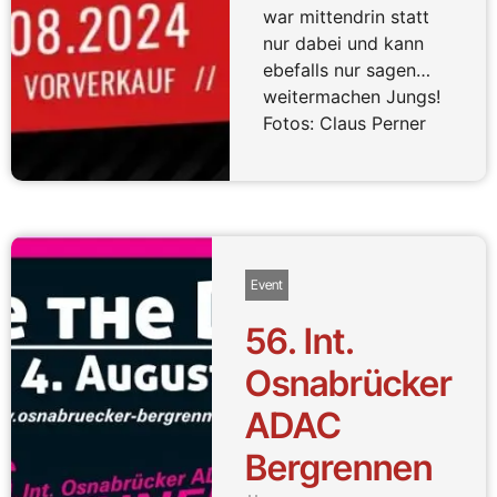
war mittendrin statt
nur dabei und kann
ebefalls nur sagen…
weitermachen Jungs!
Fotos: Claus Perner
Event
56. Int.
Osnabrücker
ADAC
Bergrennen