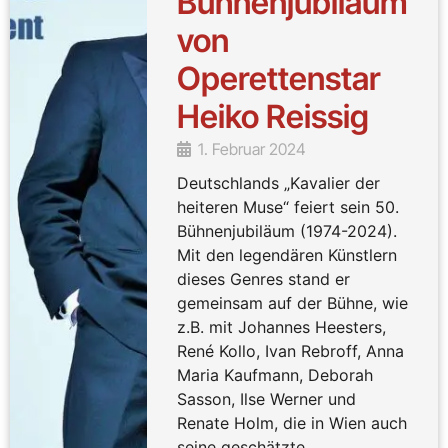
Bühnenjubiläum
von
Operettenstar
Heiko Reissig
1. Februar 2024
Deutschlands „Kavalier der
heiteren Muse“ feiert sein 50.
Bühnenjubiläum (1974-2024).
Mit den legendären Künstlern
dieses Genres stand er
gemeinsam auf der Bühne, wie
z.B. mit Johannes Heesters,
René Kollo, Ivan Rebroff, Anna
Maria Kaufmann, Deborah
Sasson, Ilse Werner und
Renate Holm, die in Wien auch
seine geschätzte