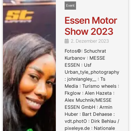
Event
Essen Motor
Show 2023
2. Dezember 2023
Fotos©: Schuchrat
Kurbanov : MESSE
ESSEN : Usf
Urban_tyle_photography
: johnlangley__ : Ts
Media : Turismo wheels :
Fkglow : Alen Hazeta :
Alex Muchnik/MESSE
ESSEN GmbH : Armin
Huber : Bart Dehaese :
vdt.photO : Dirk Behlau /
pixeleye.de : Nationale