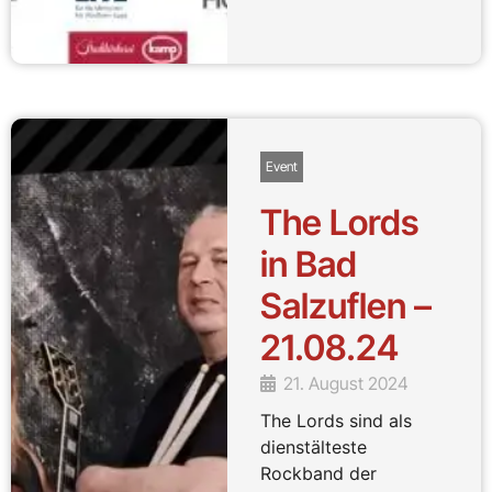
Event
The Lords
in Bad
Salzuflen –
21.08.24
21. August 2024
The Lords sind als
dienstälteste
Rockband der