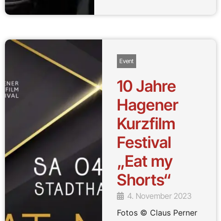
Event
10 Jahre
Hagener
Kurzfilm
Festival
„Eat my
Shorts“
4. November 2023
Fotos © Claus Perner