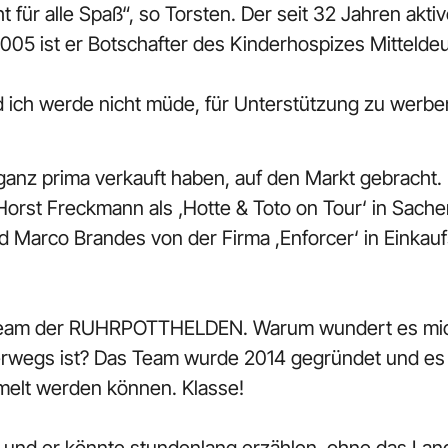
für alle Spaß“, so Torsten. Der seit 32 Jahren akt
2005 ist er Botschafter des Kinderhospizes Mittelde
d ich werde nicht müde, für Unterstützung zu werbe
h ganz prima verkauft haben, auf den Markt gebracht
orst Freckmann als ‚Hotte & Toto on Tour‘ in Sache
d Marco Brandes von der Firma ,Enforcer‘ in Einkau
im Team der RUHRPOTTHELDEN. Warum wundert es mic
erwegs ist? Das Team wurde 2014 gegründet und es tri
melt werden können. Klasse!