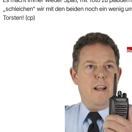
Es macht immer wieder Spaß, mit Toto zu plaudern
„schleichen“ wir mit den beiden noch ein wenig 
Torsten! (cp)