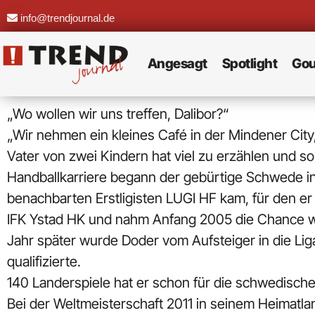
info@trendjournal.de
Angesagt
Spotlight
Gou
„Wo wollen wir uns treffen, Dalibor?“
„Wir nehmen ein kleines Café in der Mindener City,
Vater von zwei Kindern hat viel zu erzählen und so
Handballkarriere begann der gebürtige Schwede in
benachbarten Erstligisten LUGI HF kam, für den e
IFK Ystad HK und nahm Anfang 2005 die Chance wah
Jahr später wurde Doder vom Aufsteiger in die Li
qualifizierte.
140 Landerspiele hat er schon für die schwedische
Bei der Weltmeisterschaft 2011 in seinem Heimatl