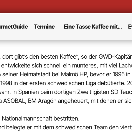
rmetGuide
Termine
Eine Tasse Kaffee mit…
E
 dort gibt’s den besten Kaffee“, so der GWD-Kapitän.
 entwickelte sich schnell ein munteres, mit viel La
 seiner Heimatstadt bei Malmö HP, bevor er 1995 in
r 1998 in der ersten schwedischen Liga debütierte.
r, in Spanien beim dortigen Zweitligisten SD Teuc
ga ASOBAL, BM Aragón angeheuert, mit denen er sic
 Nationalmannschaft bestritten.
and belegte er mit dem schwedischen Team den viert