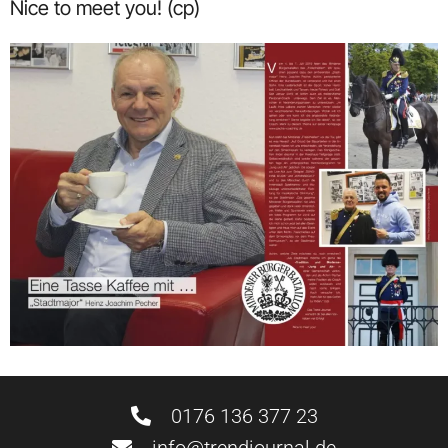
Nice to meet you! (cp)
0176 136 377 23
info@trendjournal.de