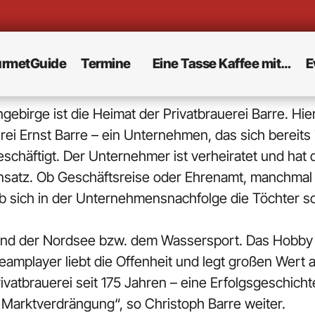
rmetGuide
Termine
Eine Tasse Kaffee mit…
E
birge ist die Heimat der Privatbrauerei Barre. Hier 
ei Ernst Barre – ein Unternehmen, das sich bereits 
eschäftigt. Der Unternehmer ist verheiratet und hat 
insatz. Ob Geschäftsreise oder Ehrenamt, manchmal i
 ob sich in der Unternehmensnachfolge die Töchter 
gd und der Nordsee bzw. dem Wassersport. Das Hobb
Teamplayer liebt die Offenheit und legt großen Wer
vatbrauerei seit 175 Jahren – eine Erfolgsgeschich
 Marktverdrängung“, so Christoph Barre weiter.