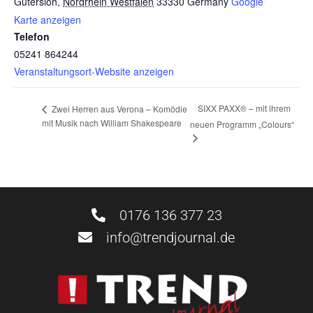
Gütersloh
,
Nordrhein Westfalen
33330
Germany
Google
Karte anzeigen
Telefon
05241 864244
Veranstaltungsort-Website anzeigen
SIXX PAXX® – mit ihrem
Zwei Herren aus Verona – Komödie
mit Musik nach William Shakespeare
neuen Programm „Colours“
0176 136 377 23
info@trendjournal.de