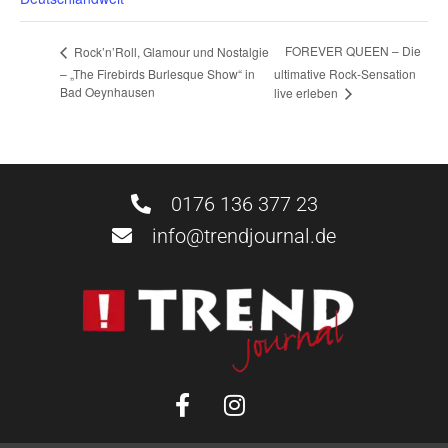
FOREVER QUEEN – Die
Rock’n’Roll, Glamour und Nostalgie
– „The Firebirds Burlesque Show“ in
ultimative Rock-Sensation
Bad Oeynhausen
live erleben
0176 136 377 23
info@trendjournal.de