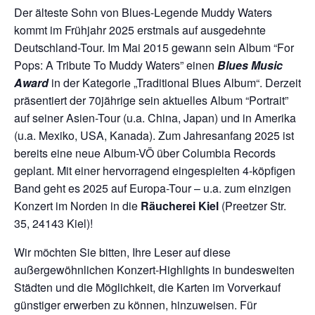
Der älteste Sohn von Blues-Legende Muddy Waters
kommt im Frühjahr 2025 erstmals auf ausgedehnte
Deutschland-Tour. Im Mai 2015 gewann sein Album “For
Pops: A Tribute To Muddy Waters” einen
Blues Music
Award
in der Kategorie „Traditional Blues Album“. Derzeit
präsentiert der 70jährige sein aktuelles Album “Portrait”
auf seiner Asien-Tour (u.a. China, Japan) und in Amerika
(u.a. Mexiko, USA, Kanada). Zum Jahresanfang 2025 ist
bereits eine neue Album-VÖ über Columbia Records
geplant. Mit einer hervorragend eingespielten 4-köpfigen
Band geht es 2025 auf Europa-Tour – u.a. zum einzigen
Konzert im Norden in die
Räucherei Kiel
(Preetzer Str.
35, 24143 Kiel)!
Wir möchten Sie bitten, Ihre Leser auf diese
außergewöhnlichen Konzert-Highlights in bundesweiten
Städten und die Möglichkeit, die Karten im Vorverkauf
günstiger erwerben zu können, hinzuweisen. Für