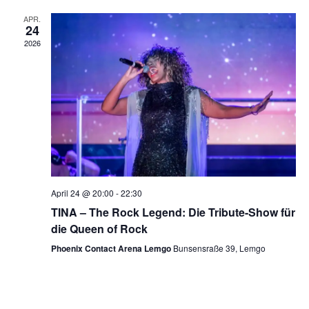
und
APR.
Ansic
24
2026
Navig
April 24 @ 20:00
-
22:30
TINA – The Rock Legend: Die Tribute-Show für
die Queen of Rock
Phoenix Contact Arena Lemgo
Bunsensraße 39, Lemgo