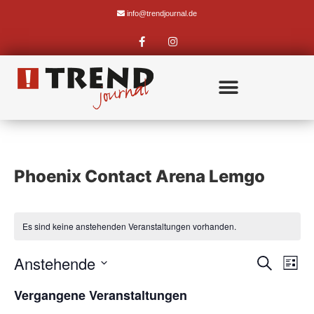
info@trendjournal.de
Phoenix Contact Arena Lemgo
Es sind keine anstehenden Veranstaltungen vorhanden.
Veran
Ve
Anstehende
Suche
Liste
Datum
An
Such
wählen.
Vergangene Veranstaltungen
Na