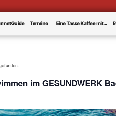
rmetGuide
Termine
Eine Tasse Kaffee mit…
E
tgefunden.
wimmen im GESUNDWERK Bad