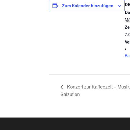
D
Zum Kalender hinzufügen
Da
Mä
Ze
7:
Ve
:
Ba
Konzert zur Kaffeezeit – Musi
Salzuflen