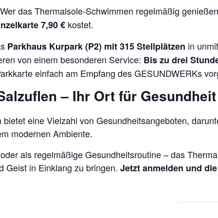
tet: Wer das Thermalsole-Schwimmen regelmäßig genieße
kostet.
inzelkarte 7,90 €
as
in unmit
Parkhaus Kurpark (P2) mit 315 Stellplätzen
ren von einem besonderen Service:
Bis zu drei Stund
ie Parkkarte einfach am Empfang des GESUNDWERKs vor
zuflen – Ihr Ort für Gesundheit
ietet eine Vielzahl von Gesundheitsangeboten, daru
nem modernen Ambiente.
n oder als regelmäßige Gesundheitsroutine – das Therm
 Geist in Einklang zu bringen.
Jetzt anmelden und di