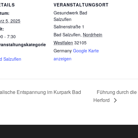
ETAILS
VERANSTALTUNGSORT
Gesundwerk Bad
tum:
Salzuflen
rz 5, 2025
Salinenstraße 1
it:
Bad Salzuflen
,
Nordrhein
00 - 7:30
Westfalen
32105
ranstaltungskategorie
Germany
Google Karte
anzeigen
d Salzuflen
kalische Entspannung im Kurpark Bad
Führung durch die
Herford