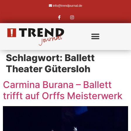
info@trendjournal.de
Schlagwort:
Ballett
Theater Gütersloh
Carmina Burana – Ballett
trifft auf Orffs Meisterwerk