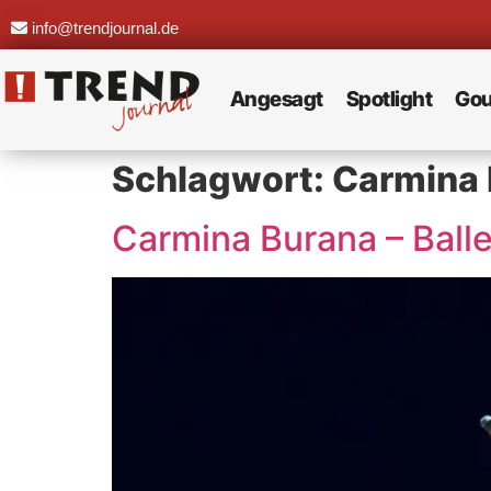
info@trendjournal.de
Angesagt
Spotlight
Gou
Schlagwort:
Carmina 
Carmina Burana – Ballet