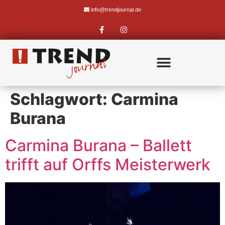
info@trendjournal.de
Schlagwort:
Carmina
Burana
Carmina Burana – Ballett
trifft auf Orffs Meisterwerk