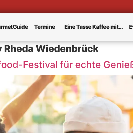
rmetGuide
Termine
Eine Tasse Kaffee mit…
E
y Rheda Wiedenbrück
food-Festival für echte Genie