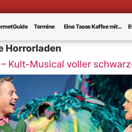
rmetGuide
Termine
Eine Tasse Kaffee mit…
E
e Horrorladen
n – Kult-Musical voller schwa