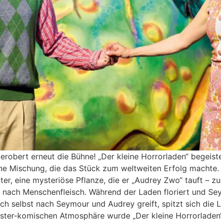
obert erneut die Bühne! „Der kleine Horrorladen“ begeist
eine Mischung, die das Stück zum weltweiten Erfolg macht
er, eine mysteriöse Pflanze, die er „Audrey Zwo“ tauft – z
 nach Menschenfleisch. Während der Laden floriert und S
ich selbst nach Seymour und Audrey greift, spitzt sich die
üster-komischen Atmosphäre wurde „Der kleine Horrorladen