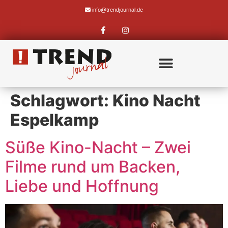
info@trendjournal.de
Schlagwort:
Kino Nacht
Espelkamp
Süße Kino-Nacht – Zwei
Filme rund um Backen,
Liebe und Hoffnung