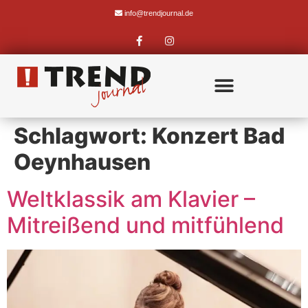
info@trendjournal.de
Schlagwort:
Konzert Bad
Oeynhausen
Weltklassik am Klavier –
Mitreißend und mitfühlend