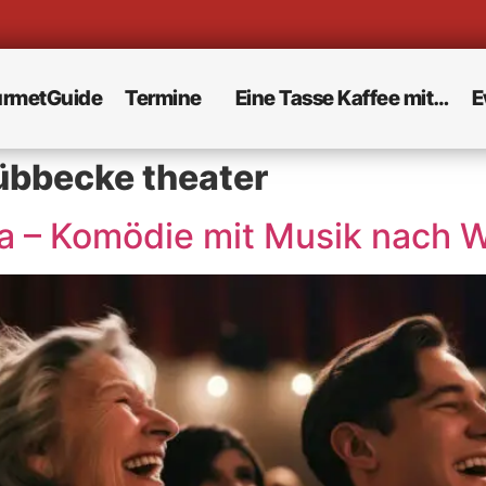
rmetGuide
Termine
Eine Tasse Kaffee mit…
E
übbecke theater
a – Komödie mit Musik nach W