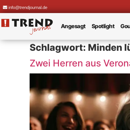
info@trendjournal.de
Angesagt
Spotlight
Gou
Schlagwort:
Minden l
Zwei Herren aus Veron