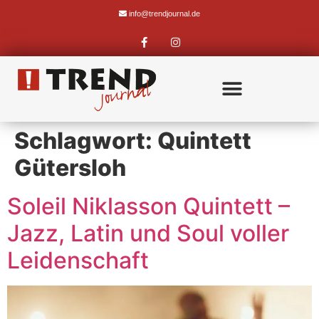
info@trendjournal.de
Schlagwort:
Quintett
Gütersloh
Soleil Niklasson Quintett –
Jazz, Latin und Soul voller
Leidenschaft