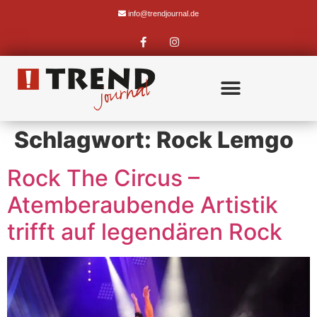
info@trendjournal.de
Schlagwort:
Rock Lemgo
Rock The Circus –
Atemberaubende Artistik
trifft auf legendären Rock