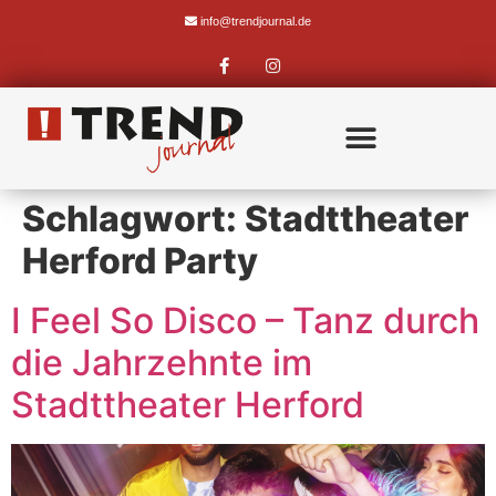
info@trendjournal.de
Schlagwort:
Stadttheater
Herford Party
I Feel So Disco – Tanz durch
die Jahrzehnte im
Stadttheater Herford